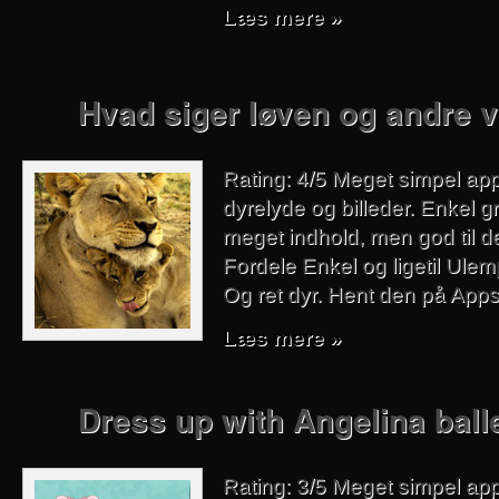
Læs mere »
Hvad siger løven og andre v
Rating: 4/5 Meget simpel app
dyrelyde og billeder. Enkel gr
meget indhold, men god til d
Fordele Enkel og ligetil Ulem
Og ret dyr. Hent den på Apps
Læs mere »
Dress up with Angelina ball
Rating: 3/5 Meget simpel app