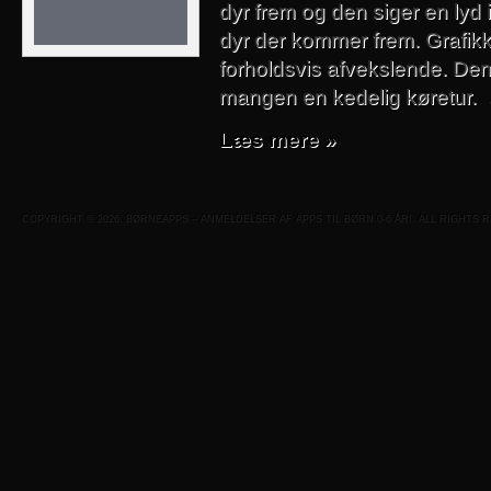
dyr frem og den siger en lyd i 
dyr der kommer frem. Grafik
forholdsvis afvekslende. Den
mangen en kedelig køretur.
Læs mere »
COPYRIGHT © 2026. BØRNEAPPS – ANMELDELSER AF APPS TIL BØRN 0-6 ÅR!. ALL RIGHTS 