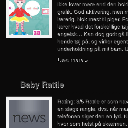
ikke lover mere end den hold
grafik. God aktivering, men 
lærerig. Nok mest til piger. F
lærer hvad det forskelllige t
engelsk… Kan dog godt gå lid
hende tøj på, og virker egent
underholdning på mit barn.
Læs mere »
Baby Rattle
Rating: 3/5 Rattle er som na
en slags rangle, dvs. når ma
telefonen siger den en lyd. N
hvor som helst på skærmen,