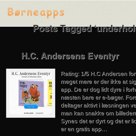
Posts Tagged ‘underhol
H.C. Andersens Eventyr
Rating: 1/5 H.C Andersen fort
meget mere er der ikke at s
app. De er dog lidt dyre i forho
næsten bare er e-bøger. For
deltager aktivt i læsningen v
man kan snakke om billeder
Synes det er dyrt og det er li
er en gratis app…