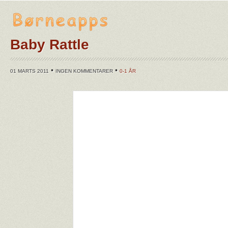
Baby Rattle
•
•
01 MARTS 2011
INGEN KOMMENTARER
0-1 ÅR