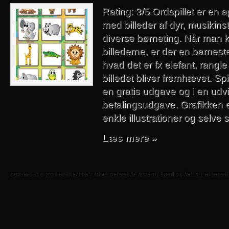
Rating: 3/5 Ordspillet er en a
med billeder af dyr, musikin
diverse børneting. Når man kl
billederne, er der en barnest
hvad det er fx elefant, rangl
billedet bliver fremhævet. Spi
en gratis udgave og i en udv
betalingsudgave. Grafikken
enkle illustrationer og selve 
Læs mere »
COPYRIGHT © 2026. BØRNEAPPS – ANMELDELSER AF APPS TIL BØRN 0-6 ÅR!. ALL RIGHTS 