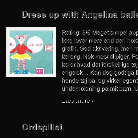
Dress up with Angelina ball
Rating: 3/5 Meget simpel app
ikke lover mere end den hold
grafik. God aktivering, men 
lærerig. Nok mest til piger. F
lærer hvad det forskelllige t
engelsk… Kan dog godt gå lid
hende tøj på, og virker egent
underholdning på mit barn.
Læs mere »
Ordspillet