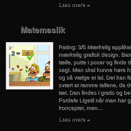
Læs mere »
Matemaslik
Rating: 3/5 Mærkelig applika
mærkelig grafisk design. Bar
tælle, putte i poser og finde de
sagt. Man skal kunne høre h
og så vælge et tal. Det kan fa
svært at ramme tallene, da d
tæt. Den findes i gratis og be
Fordele Ligetil når man har
konceptet, men…
Læs mere »