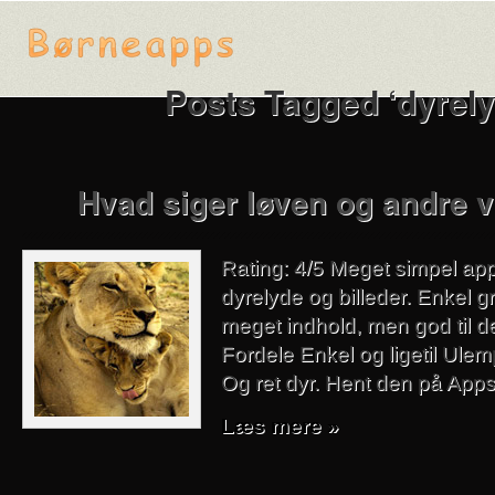
Posts Tagged ‘dyrely
Hvad siger løven og andre v
Rating: 4/5 Meget simpel app
dyrelyde og billeder. Enkel gr
meget indhold, men god til d
Fordele Enkel og ligetil Ulem
Og ret dyr. Hent den på Apps
Læs mere »