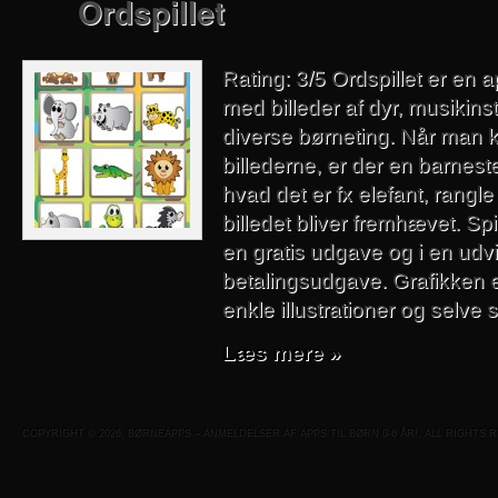
Ordspillet
Rating: 3/5 Ordspillet er en a
med billeder af dyr, musikin
diverse børneting. Når man kl
billederne, er der en barnest
hvad det er fx elefant, rangl
billedet bliver fremhævet. Spi
en gratis udgave og i en udv
betalingsudgave. Grafikken
enkle illustrationer og selve 
Læs mere »
COPYRIGHT © 2026. BØRNEAPPS – ANMELDELSER AF APPS TIL BØRN 0-6 ÅR!. ALL RIGHTS 